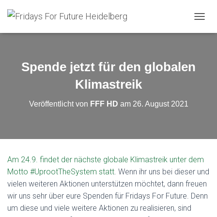
N
A
V
I
G
Spende jetzt für den globalen
A
T
Klimastreik
I
O
Veröffentlicht von
FFF HD
am
26. August 2021
N
U
M
S
C
H
Am 24.9. findet der nächste globale Klimastreik unter dem
A
Motto #UprootTheSystem statt
. Wenn ihr uns bei dieser und
L
T
vielen weiteren Aktionen unterstützen möchtet, dann freuen
E
wir uns sehr über eure Spenden für Fridays For Future. Denn
N
um diese und viele weitere Aktionen zu realisieren, sind