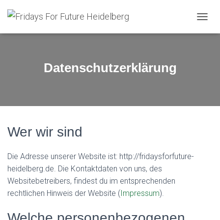
N
A
V
I
G
Datenschutzerklärung
A
T
I
O
N
U
M
Wer wir sind
S
C
H
Die Adresse unserer Website ist: http://fridaysforfuture-
A
heidelberg.de. Die Kontaktdaten von uns, des
L
Websitebetreibers, findest du im entsprechenden
T
rechtlichen Hinweis der Website (
Impressum
).
E
N
Welche personenbezogenen