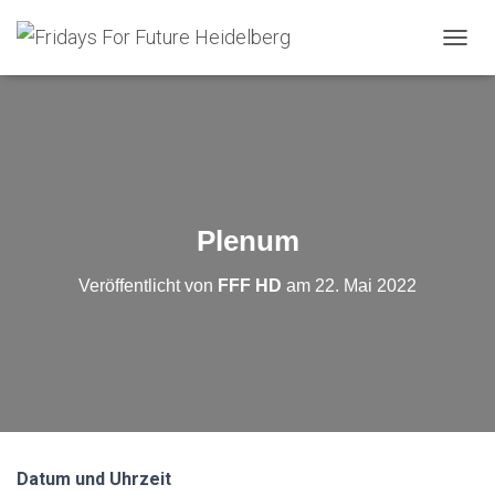
N
A
V
I
G
A
T
I
O
Plenum
N
U
Veröffentlicht von
FFF HD
am
22. Mai 2022
M
S
C
H
A
L
T
E
N
Datum und Uhrzeit