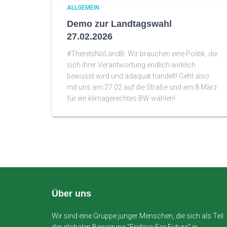
ALLGEMEIN
Demo zur Landtagswahl
27.02.2026
#ThereIsNoLändB: Wir brauchen eine Politik, die
sich ihrer Verantwortung endlich wirklich
bewusst wird und ädaquat handelt! Geht also
mit uns am 27.02 auf die Straße und am 8.März
für ein klimagerechtes BW wählen!
Über uns
Wir sind eine Gruppe junger Menschen, die sich als Teil