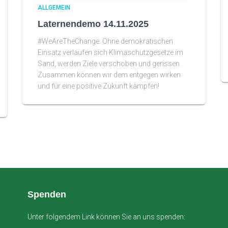
ALLGEMEIN
Laternendemo 14.11.2025
#WeAreTheChange: Ohne demokratischen
Einsatz verlaufen sich Klimaschutzgesetze im
Sand, werden Ziele verschoben und gerissen.
Zusammen können wir dem entgegen wirken
und für eine positive Zukunft kämpfen!
Spenden
Unter folgendem Link können Sie an uns spenden: