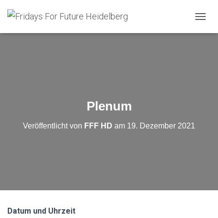
N
A
V
I
G
A
T
I
O
Plenum
N
U
Veröffentlicht von
FFF HD
am
19. Dezember 2021
M
S
C
H
A
L
T
E
N
Datum und Uhrzeit