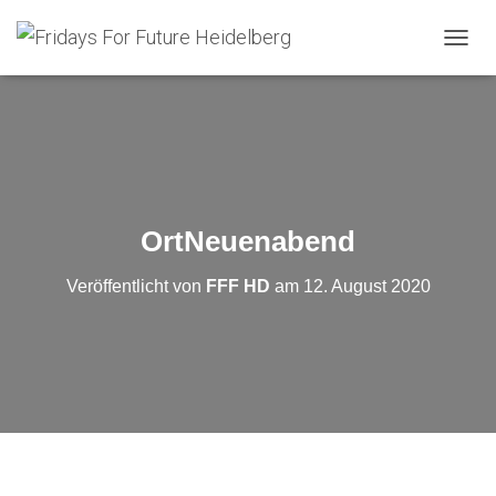
N
A
V
I
G
A
T
I
O
OrtNeuenabend
N
U
Veröffentlicht von
FFF HD
am
12. August 2020
M
S
C
H
A
L
T
E
N