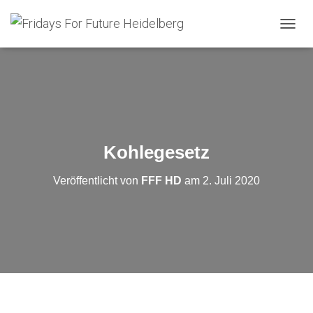
N
A
V
I
G
A
T
I
O
Kohlegesetz
N
U
Veröffentlicht von
FFF HD
am
2. Juli 2020
M
S
C
H
A
L
T
E
N