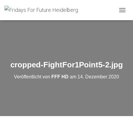
N
A
V
I
G
A
T
I
O
cropped-FightFor1Point5-2.jpg
N
U
Veröffentlicht von
FFF HD
am
14. Dezember 2020
M
S
C
H
A
L
T
E
N