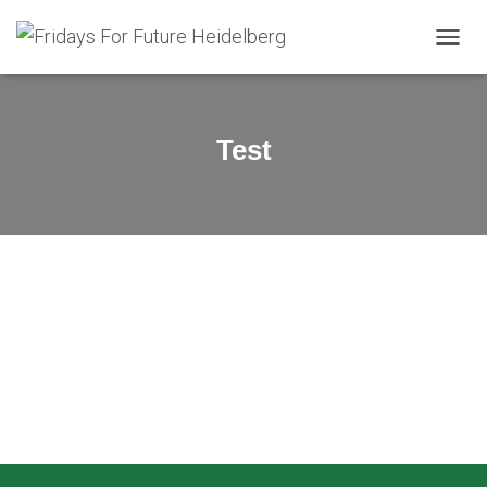
NAVIG
UMSC
Test