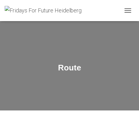
N
A
V
I
G
A
T
I
O
Route
N
U
M
S
C
H
A
L
T
E
N