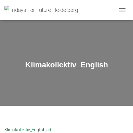
N
A
V
I
G
A
T
I
O
Klimakollektiv_English
N
U
M
S
C
H
A
L
T
E
N
Klimakollektiv_English.pdf