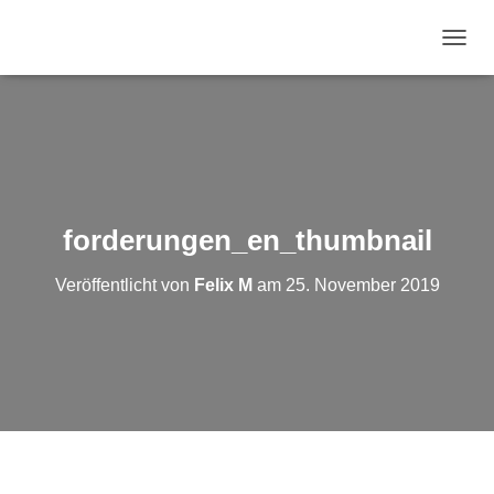
N
A
V
I
G
A
T
I
O
forderungen_en_thumbnail
N
U
Veröffentlicht von
Felix M
am
25. November 2019
M
S
C
H
A
L
T
E
N