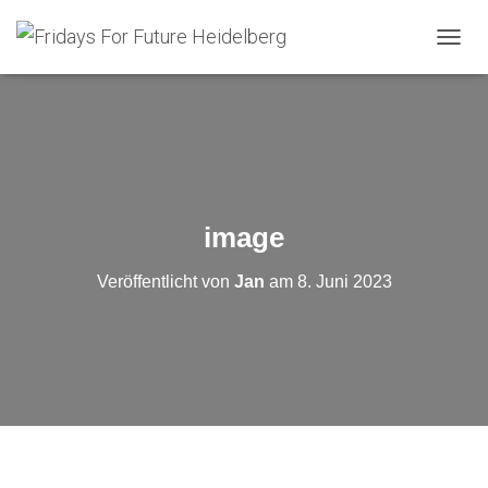
N
A
V
I
G
A
T
I
O
image
N
U
Veröffentlicht von
Jan
am
8. Juni 2023
M
S
C
H
A
L
T
E
N