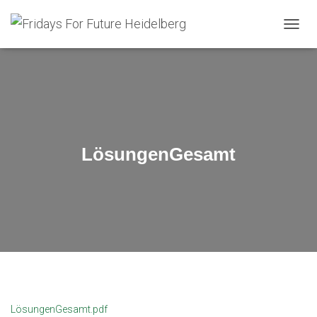
N
A
V
I
G
A
T
I
O
LösungenGesamt
N
U
M
S
C
H
A
L
T
E
N
LösungenGesamt.pdf