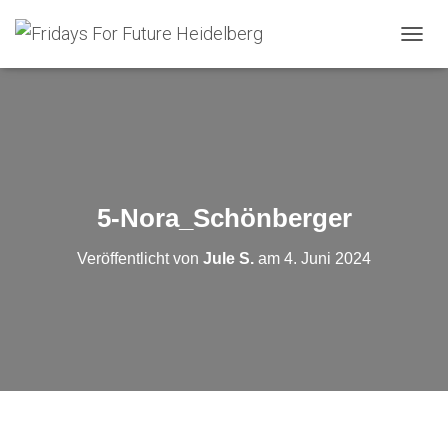
N
A
V
I
G
A
T
I
O
5-Nora_Schönberger
N
U
Veröffentlicht von
Jule S.
am
4. Juni 2024
M
S
C
H
A
L
T
E
N