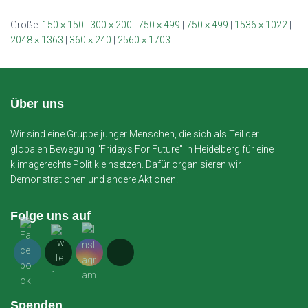
Größe:
150 × 150
|
300 × 200
|
750 × 499
|
750 × 499
|
1536 × 1022
|
2048 × 1363
|
360 × 240
|
2560 × 1703
Über uns
Wir sind eine Gruppe junger Menschen, die sich als Teil der
globalen Bewegung "Fridays For Future" in Heidelberg für eine
klimagerechte Politik einsetzen. Dafür organisieren wir
Demonstrationen und andere Aktionen.
Folge uns auf
Spenden