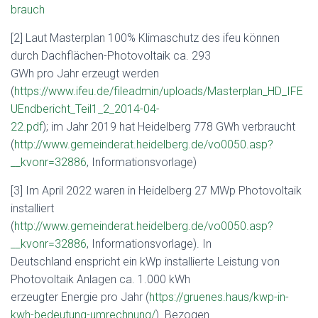
brauch
[2] Laut Masterplan 100% Klimaschutz des ifeu können
durch Dachflächen-Photovoltaik ca. 293
GWh pro Jahr erzeugt werden
(
https://www.ifeu.de/fileadmin/uploads/Masterplan_HD_IFE
UEndbericht_Teil1_2_2014-04-
22.pdf
); im Jahr 2019 hat Heidelberg 778 GWh verbraucht
(
http://www.gemeinderat.heidelberg.de/vo0050.asp?
__kvonr=32886
, Informationsvorlage)
[3] Im April 2022 waren in Heidelberg 27 MWp Photovoltaik
installiert
(
http://www.gemeinderat.heidelberg.de/vo0050.asp?
__kvonr=32886
, Informationsvorlage). In
Deutschland enspricht ein kWp installierte Leistung von
Photovoltaik Anlagen ca. 1.000 kWh
erzeugter Energie pro Jahr (
https://gruenes.haus/kwp-in-
kwh-bedeutung-umrechnung/
). Bezogen