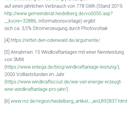
auf einen jährlichen Verbrauch von 778 GWh (Stand 2019;
http://www.gemeinderat.heidelberg.de/vo0050.asp?
__kvonr=32886
, Informationsvorlage) ergibt
sich ca. 3,5% Stromerzeugung durch Photovoltaik
[4]
https://rettet-den-odenwald.de/argumente/
[5] Annahmen: 15 Windkraftanlagen mit einer Nennleistung
von 3MW
(
https://www.entega.de/blog/windkraftanlage-leistung/
),
2000 Volllaststunden im Jahr
(
https://www.windkraftscout.de/wie-viel-energie-erzeugt-
eine-windkraftanlage-pro-jahr/
)
[6]
www.rnz.de/region/heidelberg_artikel,-_arid,892837.html