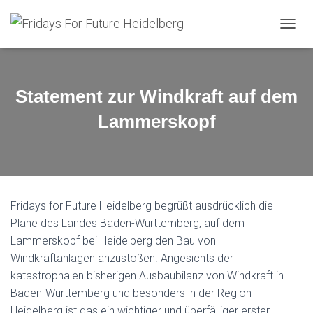
N
A
V
I
G
Statement zur Windkraft auf dem
A
T
Lammerskopf
I
O
N
U
M
S
Fridays for Future Heidelberg begrüßt ausdrücklich die
C
H
Pläne des Landes Baden-Württemberg, auf dem
A
Lammerskopf bei Heidelberg den Bau von
L
Windkraftanlagen anzustoßen. Angesichts der
T
E
katastrophalen bisherigen Ausbaubilanz von Windkraft in
N
Baden-Württemberg und besonders in der Region
Heidelberg ist das ein wichtiger und überfälliger erster