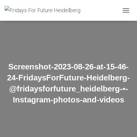
N
A
V
I
G
A
T
I
O
Screenshot-2023-08-26-at-15-46-
N
U
24-FridaysForFuture-Heidelberg-
M
S
@fridaysforfuture_heidelberg-•-
C
H
Instagram-photos-and-videos
A
L
T
E
N