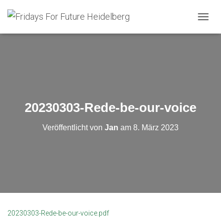
N
A
V
I
G
A
T
I
O
20230303-Rede-be-our-voice
N
U
Veröffentlicht von
Jan
am
8. März 2023
M
S
C
H
A
L
T
E
N
20230303-Rede-be-our-voice.pdf